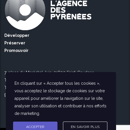
Développer
Préserver
Promouvoir
7, place du Maréchal Juin, 31800 Saint-Gaudens
Tél Toulouse : 09 51 90 16 56
En cliquant sur « Accepter tous les cookies »,
Tél Saint Gaudens : 09 73 56 26 02
vous acceptez le stockage de cookies sur votre
E-mail :
contact@agencedespyrenees.fr
appareil pour améliorer la navigation sur le site,
analyser son utilisation et contribuer à nos efforts
de marketing.
ACCEPTER
EN SAVOIR PLUS