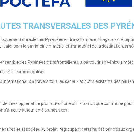
ROUTES TRANSVERSALES DES PYRÉ
veloppement durable des Pyrénées en travaillant avec 8 agences réceptive
i valorisent le patrimoine matériel et immatériel de la destination, améli
 l’ensemble des Pyrénées transfrontalières, à parcourir en véhicule motor
ire et le commercialiser.
s internationaux à travers tous les canaux et outils existants des parten
 de développer et de promouvoir une offre touristique commune pour l
yr
s’articule autour de 3 grands axes
:
artenaires et associées au projet, regroupant certains des principaux o