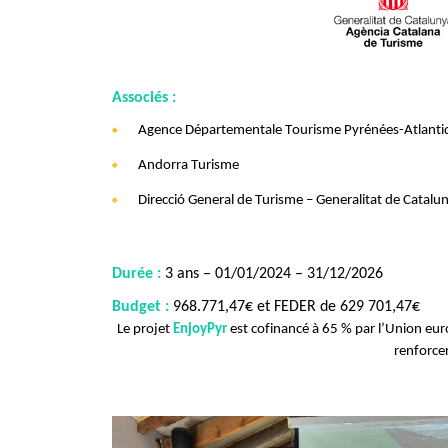
Associés :
Agence Départementale Tourisme Pyrénées-Atlanti
Andorra
Turisme
Direcció
General de
Turisme
– Generalitat de Catalu
Durée :
3 a
n
s – 01/01/2024 – 31/12/2026
Budget :
968.771,47€
et FEDER de 629 701,47€
Le projet
EnjoyPyr
est cofinancé à 65 % par l’Union e
renforcer