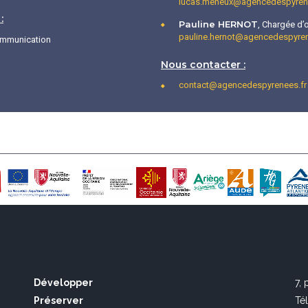
lucas.meheux@agencedespyrene
:
Pauline HERNOT
, Chargée d’o
pauline.hernot@agencedespyren
ommunication
Nous contacter :
contact@agencedespyrenees.fr
Développer
7,
Préserver
Té