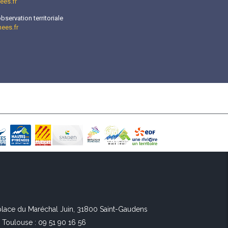
es.fr
bservation territoriale
ees.fr
 place du Maréchal Juin, 31800 Saint-Gaudens
l Toulouse : 09 51 90 16 56