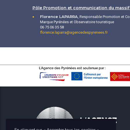
Pôle Promotion et communication du massif 
Florence LAPARRA
, Responsable Promotion et C
Marque Pyrénées et Observatoire touristique
06 75 06 35 58
florence.laparra@agencedespyrenees.fr