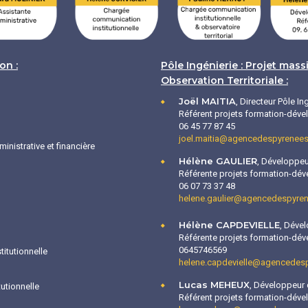
on :
Pôle Ingénierie : Projet mass
Observation Territoriale :
Joël MAITIA
, Directeur Pôle In
Référent projets formation-déve
06 45 77 87 45
joel.maitia@agencedespyrenees
inistrative et financière
Hélène GAULIER
, Développe
Référente projets formation-déve
06 07 73 37 48
helene.gaulier@agencedespyren
Hélène CAPDEVIELLE
, Déve
Référente projets formation-déve
0645746569
itutionnelle
helene.capdevielle@agencedesp
Lucas MEHEUX
, Développeur d
utionnelle
Référent projets formation-déve