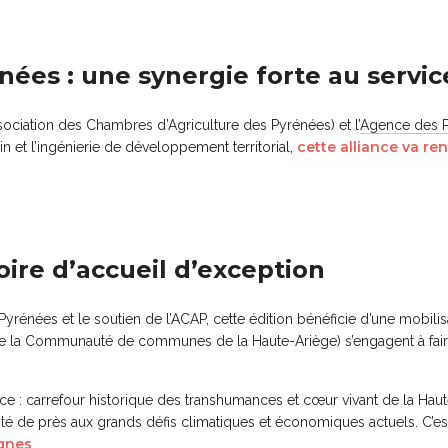
es : une synergie forte au servic
ociation des Chambres d’Agriculture des Pyrénées) et l’
Agence des 
cette alliance va re
ain et l’ingénierie de développement territorial,
ire d’accueil d’exception
Pyrénées et le soutien de l’ACAP, cette édition bénéficie d’une mobili
e la Communauté de communes de la Haute-Ariège) s’engagent à fai
 : carrefour historique des transhumances et cœur vivant de la Haute-
nté de près aux grands défis climatiques et économiques actuels. C’e
agnes
.