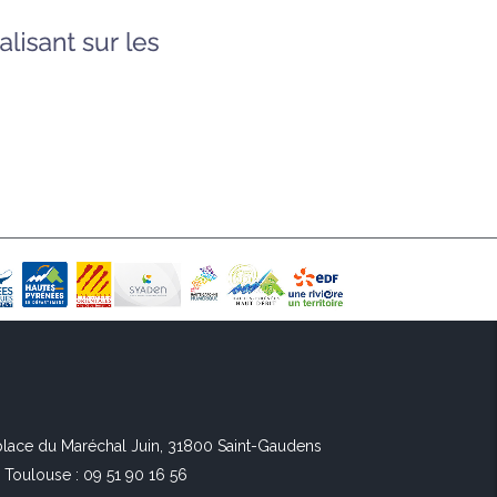
 place du Maréchal Juin, 31800 Saint-Gaudens
l Toulouse : 09 51 90 16 56