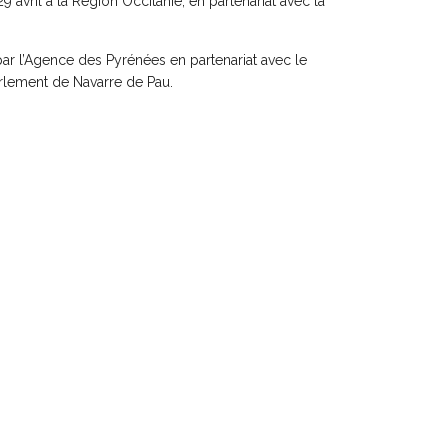
9 avril à la Région Occitanie, en partenariat avec la
par l’Agence des Pyrénées en partenariat avec le
arlement de Navarre de Pau.