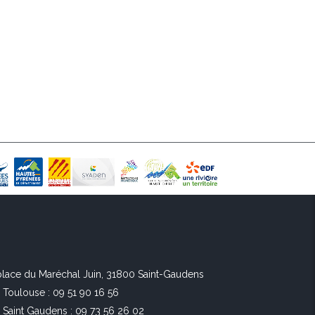
 place du Maréchal Juin, 31800 Saint-Gaudens
l Toulouse : 09 51 90 16 56
l Saint Gaudens : 09 73 56 26 02