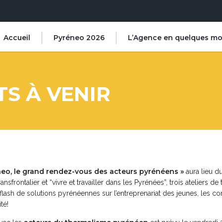
Accueil
Pyréneo 2026
L’Agence en quelques mo
S À VENIR
neo, le grand rendez-vous des acteurs pyrénéens »
aura lieu d
frontalier et “vivre et travailler dans les Pyrénées”, trois ateliers de
 flash de solutions pyrénéennes sur l’entreprenariat des jeunes, les co
té!