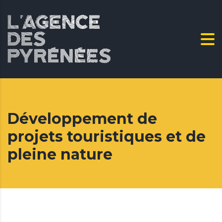
Développement de
projets touristiques et de
pleine nature