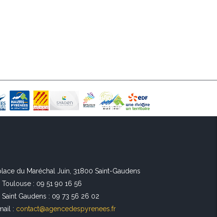
 place du Maréchal Juin, 31800 Saint-Gaudens
l Toulouse : 09 51 90 16 56
l Saint Gaudens : 09 73 56 26 02
mail :
contact@agencedespyrenees.fr