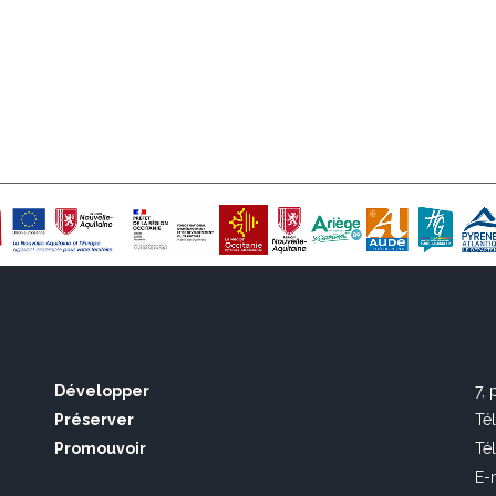
Développer
7,
Préserver
Té
Promouvoir
Té
E-