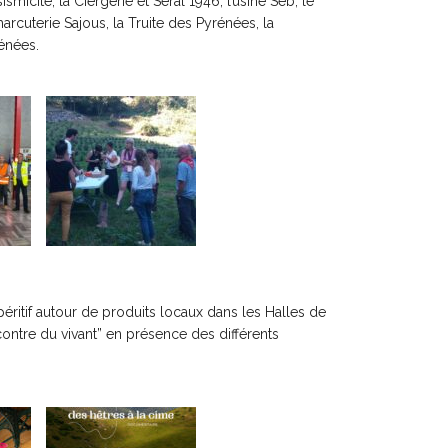
cité, la Ciergerie et Seral 1946, l’usine Seb, le
rcuterie Sajous, la Truite des Pyrénées, la
rénées.
éritif autour de produits locaux dans les Halles de
encontre du vivant” en présence des différents