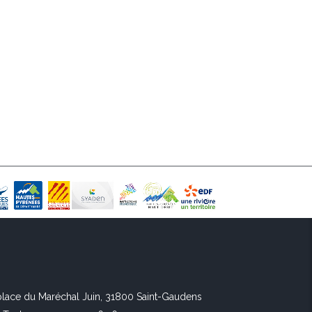
 place du Maréchal Juin, 31800 Saint-Gaudens