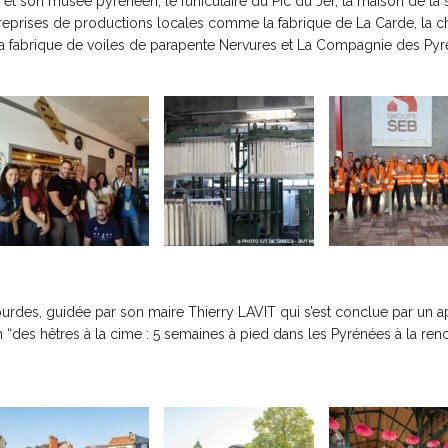
on musée pyrénéen, le funiculaire du Pic du Jer, la maison de la sismi
reprises de productions locales comme la fabrique de La Carde, la cha
t, la fabrique de voiles de parapente Nervures et La Compagnie des Py
urdes, guidée par son maire Thierry LAVIT qui s’est conclue par un ap
lm “des hêtres à la cime : 5 semaines à pied dans les Pyrénées à la r