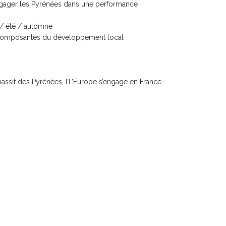
engager les Pyrénées dans une performance
s / été / automne
tres composantes du développement local
assif des Pyrénées, l’
L’Europe s’engage en France