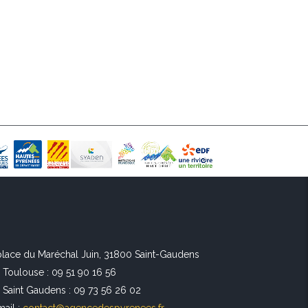
 place du Maréchal Juin, 31800 Saint-Gaudens
l Toulouse : 09 51 90 16 56
l Saint Gaudens : 09 73 56 26 02