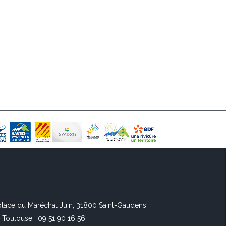
 place du Maréchal Juin, 31800 Saint-Gaudens
l Toulouse : 09 51 90 16 56