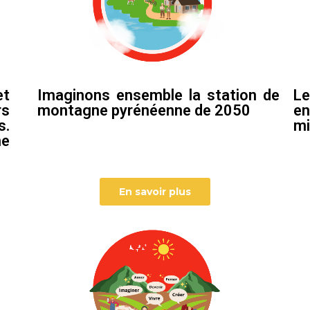
et
Imaginons ensemble la station de
Le
rs
montagne pyrénéenne de 2050
en
s.
mi
ne
En savoir plus