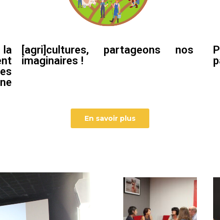
la
[agri]cultures, partageons nos
P
nt
imaginaires !
p
ces
nne
En savoir plus