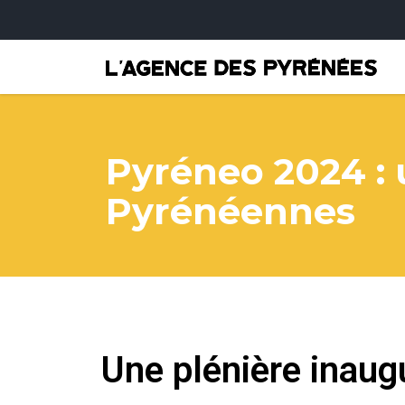
Pyréneo 2024 : 
Pyrénéennes
Une plénière inaugu