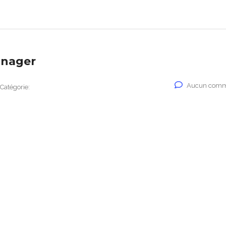
anager
Aucun comm
Catégorie: