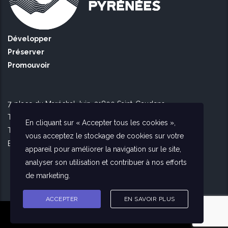
Développer
Préserver
Promouvoir
7, place du Maréchal Juin, 31800 Saint-Gaudens
Tél Toulouse : 09 51 90 16 56
En cliquant sur « Accepter tous les cookies »,
Tél Saint Gaudens : 09 73 56 26 02
vous acceptez le stockage de cookies sur votre
E-mail :
contact@agencedespyrenees.fr
appareil pour améliorer la navigation sur le site,
analyser son utilisation et contribuer à nos efforts
de marketing.
ACCEPTER
EN SAVOIR PLUS
© L'agence des Pyrénées —
Mentions légales & Crédits