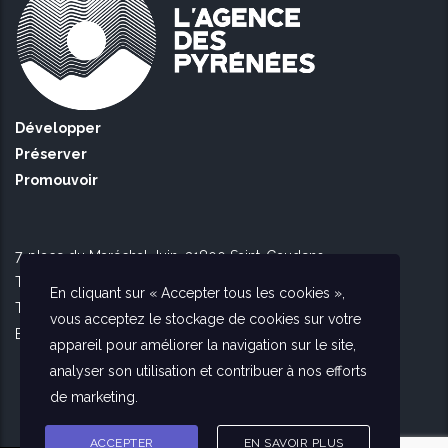
Développer
Préserver
Promouvoir
7, place du Maréchal Juin, 31800 Saint-Gaudens
Tél Toulouse : 09 51 90 16 56
En cliquant sur « Accepter tous les cookies »,
Tél Saint Gaudens : 09 73 56 26 02
vous acceptez le stockage de cookies sur votre
E-mail :
contact@agencedespyrenees.fr
appareil pour améliorer la navigation sur le site,
analyser son utilisation et contribuer à nos efforts
de marketing.
ACCEPTER
EN SAVOIR PLUS