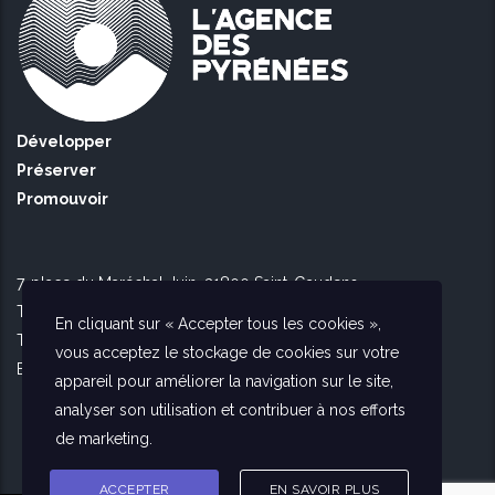
Développer
Préserver
Promouvoir
7, place du Maréchal Juin, 31800 Saint-Gaudens
Tél Toulouse : 09 51 90 16 56
En cliquant sur « Accepter tous les cookies »,
Tél Saint Gaudens : 09 73 56 26 02
vous acceptez le stockage de cookies sur votre
E-mail :
contact@agencedespyrenees.fr
appareil pour améliorer la navigation sur le site,
analyser son utilisation et contribuer à nos efforts
de marketing.
ACCEPTER
EN SAVOIR PLUS