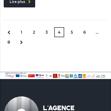
Lire plus
1
2
3
4
5
6
…
8