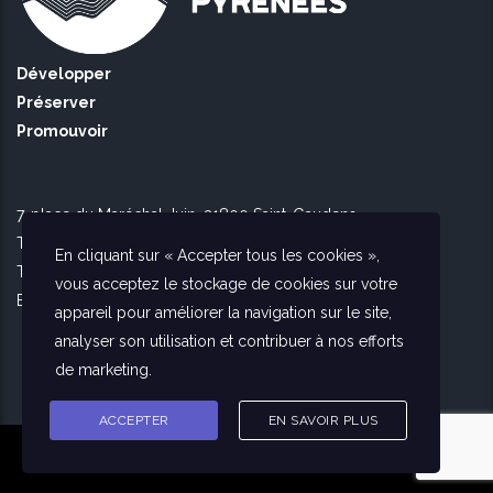
Développer
Préserver
Promouvoir
7, place du Maréchal Juin, 31800 Saint-Gaudens
Tél Toulouse : 09 51 90 16 56
En cliquant sur « Accepter tous les cookies »,
Tél Saint Gaudens : 09 73 56 26 02
vous acceptez le stockage de cookies sur votre
E-mail :
contact@agencedespyrenees.fr
appareil pour améliorer la navigation sur le site,
analyser son utilisation et contribuer à nos efforts
de marketing.
ACCEPTER
EN SAVOIR PLUS
© L'agence des Pyrénées —
Mentions légales & Crédits